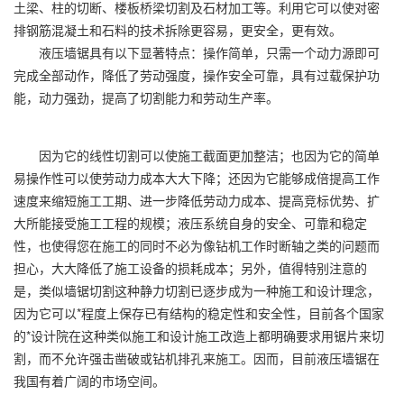
土梁、柱的切断、楼板桥梁切割及石材加工等。利用它可以使对密
排钢筋混凝土和石料的技术拆除更容易，更安全，更有效。
液压墙锯具有以下显著特点：操作简单，只需一个动力源即可
完成全部动作，降低了劳动强度，操作安全可靠，具有过载保护功
能，动力强劲，提高了切割能力和劳动生产率。
因为它的线性切割可以使施工截面更加整洁；也因为它的简单
易操作性可以使劳动力成本大大下降；还因为它能够成倍提高工作
速度来缩短施工工期、进一步降低劳动力成本、提高竞标优势、扩
大所能接受施工工程的规模；液压系统自身的安全、可靠和稳定
性，也使得您在施工的同时不必为像钻机工作时断轴之类的问题而
担心，大大降低了施工设备的损耗成本；另外，值得特别注意的
是，类似墙锯切割这种静力切割已逐步成为一种施工和设计理念，
因为它可以*程度上保存已有结构的稳定性和安全性，目前各个国家
的*设计院在这种类似施工和设计施工改造上都明确要求用锯片来切
割，而不允许强击凿破或钻机排孔来施工。因而，目前液压墙锯在
我国有着广阔的市场空间。