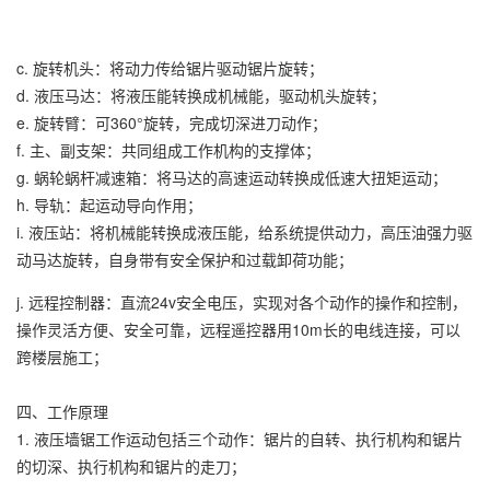
c. 旋转机头：将动力传给锯片驱动锯片旋转；
d. 液压马达：将液压能转换成机械能，驱动机头旋转；
e. 旋转臂：可360°旋转，完成切深进刀动作；
f. 主、副支架：共同组成工作机构的支撑体；
g. 蜗轮蜗杆减速箱：将马达的高速运动转换成低速大扭矩运动；
h. 导轨：起运动导向作用；
i. 液压站：将机械能转换成液压能，给系统提供动力，高压油强力驱
动马达旋转，自身带有安全保护和过载卸荷功能；
j. 远程控制器：直流24v安全电压，实现对各个动作的操作和控制，
操作灵活方便、安全可靠，远程遥控器用10m长的电线连接，可以
跨楼层施工；
四、工作原理
1. 液压墙锯工作运动包括三个动作：锯片的自转、执行机构和锯片
的切深、执行机构和锯片的走刀；