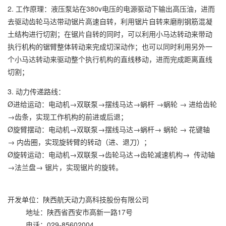
2. 工作原理：液压泵站在380v电压的电源驱动下输出高压油，进而
去驱动齿轮马达带动锯片高速自转，利用锯片自转来磨削钢筋混凝
土结构进行切割；在锯片自转的同时，可以利用小马达转动来带动
执行机构的锯臂整体转动来完成切深动作；也可以同时利用另外一
个小马达转动来驱动整个执行机构的直线移动，进而完成距离直线
切割；
3. 动力传递路线：
Ø进给运动：电动机→双联泵→摆线马达→蜗杆 →蜗轮 → 进给齿轮
→齿条，实现工作机构的前进或后退；
Ø旋臂摆动：电动机→双联泵→摆线马达→蜗杆→ 蜗轮 → 花键轴
→ 内齿圈，实现旋转臂的转动（进、退刀）；
Ø旋转运动：电动机→双联泵→齿轮马达→齿轮减速机构→ 传动轴
→法兰盘→ 锯片，实现锯片的旋转。
开发单位：陕西航天动力高科技股份有限公司
地址：陕西省西安市高新一路17号
电话：029-85602004