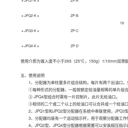
※ JPQ1-K ※
ZP-A
※ JPQ2-K ※
ZP-B
16
※ JPQ3-K ※
ZP-C
※ JPQ4-K ※
ZP-D
使用介质为锥入度不小于265（25℃，150g）1/10mm润
五、使用说明
1、分配器为单柱塞多片组合结构，每片有两个出油口，分为JP
①每种形式的分配器，一般按额定给油量相等的单片组合
② JPQ4型组合时需有一片控制片，此片无给油口。
③相邻的二个或二个以上的给油口可以合并成一个给油口
2、JPQ1型和JPQ2型分配器在系统中串联使用，JPQ3
3、分配器均装有一个运动指示杆，用于观察分配器工作情
4、JPQ2型、JPQ4型分配器根据需要可以安装超压指示