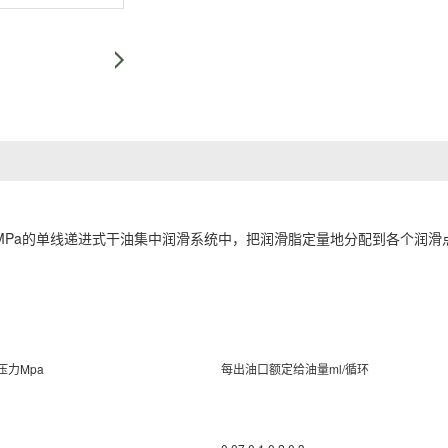
MPa的单线递进式干油集中润滑系统中，把润滑脂定量地分配到各个润滑
压力Mpa
每出油口额定给油量ml/循环