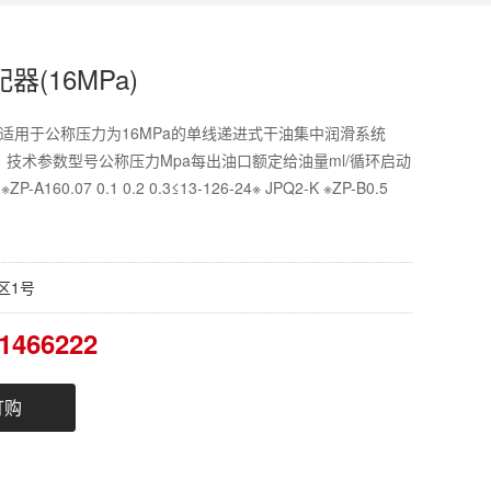
器(16MPa)
配器适用于公称压力为16MPa的单线递进式干油集中润滑系统
技术参数型号公称压力Mpa每出油口额定给油量ml/循环启动
0.07 0.1 0.2 0.3≤13-126-24※ JPQ2-K ※ZP-B0.5
区1号
1466222
订购