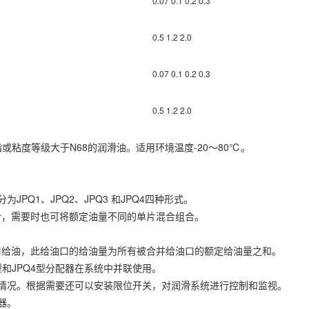
0.07 0.1 0.2 0.3
0.5 1.2 2.0
0.07 0.1 0.2 0.3
0.5 1.2 2.0
滑脂或粘度等级大于N68的润滑油。适用环境温度-20～80℃。
Q1、JPQ2、JPQ3 和JPQ4四种形式。
，需要时也可将额定油量不同的单片混合组合。
给油，此给油口的给油量为所有被合并给油口的额定给油量之和。
型和JPQ4型分配器在系统中并联使用。
况。根据需要还可以安装限位开关，对润滑系统进行控制和监视。
器。