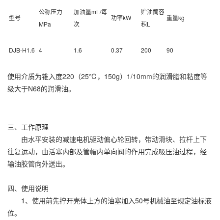
公称压力
加油量mL/每
贮油筒容
型号
功率kW
重量kg
MPa
次
积L
DJB-H1.6
4
1.6
0.37
200
90
使用介质为锥入度220（25℃，150g）1/10mm的润滑脂和粘度等
级大于N68的润滑油。
三、工作原理
由水平安装的减速电机驱动偏心轮回转，带动滑块、拉杆上下
往复运动，由活塞内部及管帽内单向阀的作用完成吸压油过程，经
输油胶管向外送出。
四、使用说明
1、使用前先拧开壳体上方的油塞加入50号机械油至规定油标液
位。