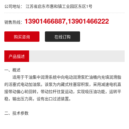
公司地址： 江苏省启东市惠和镇工业园区东区1号
13901466887,13901466222
销售热线：
购买咨询
在线订购
产品描述
一、概述
适用于干油集中润滑系统中向电动润滑泵贮油桶内充填润滑脂
的活塞式电动加油泵。该泵为内藏式柱塞容积泵，采用减速电机直
接带动偏心轮回转，带动拉杆往复运动，实现吸压油功能，运转平
稳，输出压力高，设有出口过滤装置。
二、技术参数