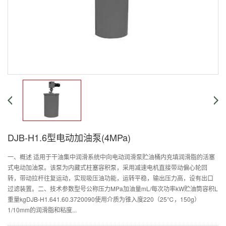
DJB-H1.6型电动加油泵(4MPa)
一、概述 适用于干油集中润滑系统中向电动润滑泵贮油桶内充填润滑脂的活塞
式电动加油泵。该泵为内藏式柱塞容积泵，采用减速电机直接带动偏心轮回
转，带动拉杆往复运动，实现吸压油功能，运转平稳，输出压力高，设有出口
过滤装置。二、技术参数型号公称压力MPa加油量mL/每次功率kW贮油筒容积L
重量kgDJB-H1.641.60.3720090使用介质为锥入度220（25℃，150g）
1/10mm的润滑脂和粘度...