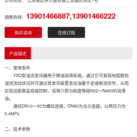
公司地址： 江苏省启东市惠和镇工业园区东区1号
13901466887,13901466222
销售热线：
购买咨询
在线订购
产品描述
一、使用条件
YXQ型油流发讯器用于稀油润滑系统。通过它可直观地观察到
油流流动状况并可通过其发讯装置发出油量不足或断流信号，从而
实现远距离监视或控制，适用介质为粘度等级N22～N460的润滑
油。
通径DN10～50为螺纹连接，DN80为法兰连接。公称压力为
0.4MPa
二、技术参数