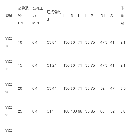
公称通
公称压
重
连接螺纹
型号
径
力
L
D
H
h
B
D1
S
量
d
DN
MPa
kg
YXQ-
10
0.4
G3/8"
136
80
71
30
75
47.3
41
2.1
10
YXQ-
15
0.4
G1/2"
136
80
71
30
75
47.3
41
2.1
15
YXQ-
20
0.4
G3/4"
136
80
71
30
75
52
47
3.5
20
YXQ-
25
0.4
G1"
160
100
96
35
85
60
52
3.8
25
YXQ-